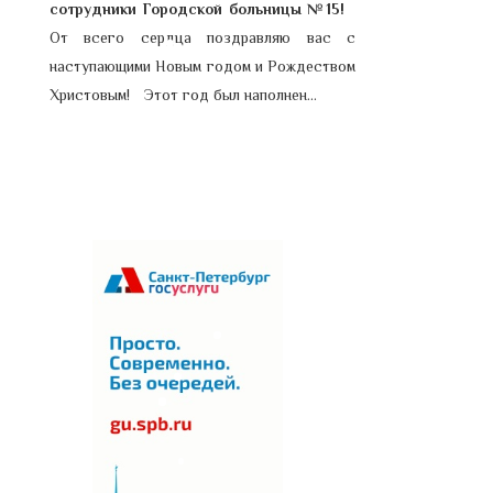
сотрудники Городской больницы №15!
праз
От всего сердца поздравляю вас с
его 
наступающими Новым годом и Рождеством
древ
Христовым! Этот год был наполнен...