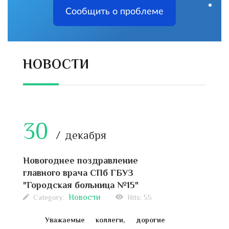
Сообщить о проблеме
НОВОСТИ
30
2
декабря
Новогоднее поздравление
Как
главного врача СПб ГБУЗ
нав
"Городская больница №15"
C
Category:
Новости
Hits: 55
Сов
Уважаемые коллеги, дорогие
дол