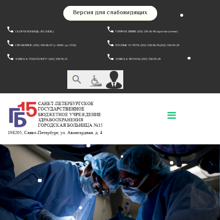
Версия для слабовидящих
СКОРАЯ ПОМОЩЬ: 103 (МОБ.)
ГОРЯЧАЯ ЛИНИЯ: (812) 243-16-48 (круглосуточно)
СПРАВОЧНОЕ: (812) 338-96-97 (c 09:00 до 17:30)
ПЛАТНЫЕ УСЛУГИ: (812) 338-96-95,(812) 338-95-29
ЗАПИСЬ К ГЕМАТОЛОГУ: (812) 338-95-21
ЗАПИСЬ К ВРАЧАМ: (812) 338-95-20