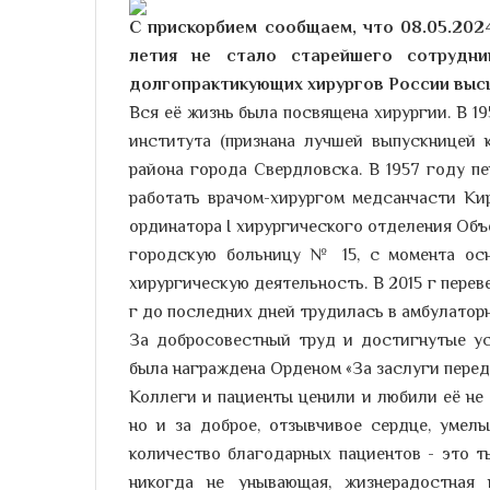
С прискорбием сообщаем, что 08.05.202
летия не стало старейшего сотрудн
долгопрактикующих хирургов России выс
Вся её жизнь была посвящена хирургии. В 1
института (признана лучшей выпускницей
района города Свердловска. В 1957 году п
работать врачом-хирургом медсанчасти Кир
ординатора I хирургического отделения Объ
городскую больницу № 15, с момента ос
хирургическую деятельность. В 2015 г перев
г до последних дней трудилась в амбулатор
За добросовестный труд и достигнутые ус
была награждена Орденом «За заслуги перед 
Коллеги и пациенты ценили и любили её не
но и за доброе, отзывчивое сердце, умел
количество благодарных пациентов - это т
никогда не унывающая, жизнерадостная