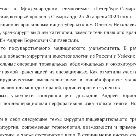
стие в Международном симпозиуме «Петербург-Самарк
ии», который прошел в Самарканде 25-26 апреля 2024 года.
лавляемой профильным вице-губернатором Олегом Николаев
, врач-хирург высшей категории, заместитель главного врач
15» Андрей Борисович Сингаевский.
го государственного медицинского университета. В ра
 в области хирургии и анестезиологии из России и Узбекис
ельные операции торакальных, абдоминальных и онкохирурго
с прямой трансляцией из операционных. Как отметили участ
хирургическими вмешательствами в онлайн-формате явля
вания для молодых врачей, ординаторов и студентов.
ных, участники заслушали ряд докладов. Андрей Борис
 послеоперационная перфоративная язва тонкой кишки. Н
и в себя следующие темы: хирургия пищеварительного тра
хирургия, современная герниология, возможности и примен
актике, а также сестринское дело. В секции медицинских се