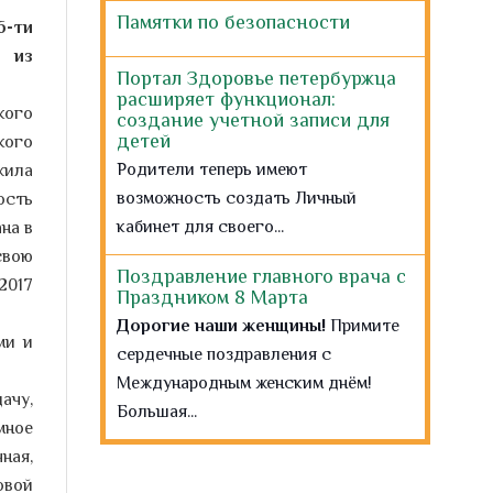
Памятки по безопасности
6-ти
 из
Портал Здоровье петербуржца
расширяет функционал:
кого
создание учетной записи для
кого
детей
Родители теперь имеют
жила
возможность создать Личный
ость
кабинет для своего...
на в
свою
Поздравление главного врача с
2017
Праздником 8 Марта
Дорогие наши женщины!
Примите
ми и
сердечные поздравления с
Международным женским днём!
ачу,
Большая...
мное
ная,
Временный избирательный
участок для пациентов СПб
овой