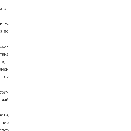
15-21 января – Неделя
анд:
профилактики хронических
неинфекционных заболеваний.
ичем
О факторах риска хронических
а по
неинфекционных заболеваний
рассказывает врач-терапевт
...
мках
С 8 января по 14 января 2024
тана
года – неделя продвижения
в, а
активного образа жизни
ники
Активный образ жизни
- это образ
ется
жизни, который интегрирует
физическую...
ович
овый
График работы амбулаторно-
поликлинических учреждений в
новогодние праздники
кта,
Медицинская помощь в
ение
поликлиниках будет обеспечена
стер