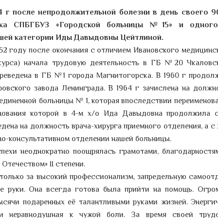
4 г после непродолжительной болезни в день своего 9
ика
СПБГБУЗ «Городской больницы №15» и одного
шей категории Иды Давыдовны Цейтлиной.
952 году после окончания с отличием Ивановского медицинс
 курса) начала трудовую деятельность в ГБ №20 Чкаловс
ереведена в ГБ №1 города Магнитогорска. В 1960 г продол
овского завода Ленинграда. В 1964 г зачислена на должн
единенной больницы № 1, которая впоследствии переименова
нования которой в 4-м х/о Ида Давыдовна продолжила 
едена на должность врача-хирурга приемного отделения, а с 
но-консультативном отделении нашей больницы.
пехи неоднократно поощрялась грамотами, благодарностя
Отечеством» II степени.
 только за высокий профессионализм, запредельную самоотд
ые руки. Она всегда готова была прийти на помощь. Огро
ысячи подаренных её талантливыми руками жизней. Энергич
 и неравнодушная к чужой боли. За время своей труд