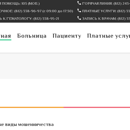
 ПОМОЩЬ: 103 (МОБ.)
ГОРЯЧАЯ ЛИНИЯ: (812) 243-
ЧНОЕ: (812) 338-96-97 (c 09:00 до 17:30)
ПЛАТНЫЕ УСЛУГИ: (812) 338
 К ГЕМАТОЛОГУ: (812) 338-95-21
ЗАПИСЬ К ВРАЧАМ: (812) 3
вная
Больница
Пациенту
Платные услу
е виды мошенничества