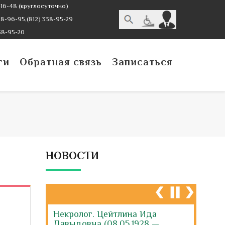
16-48 (круглосуточно)
-96-95,(812) 338-95-29
38-95-20
ги
Обратная связь
Записаться
НОВОСТИ
Некролог. Цейтлина Ида
Давыдовна (08.05.1928 —