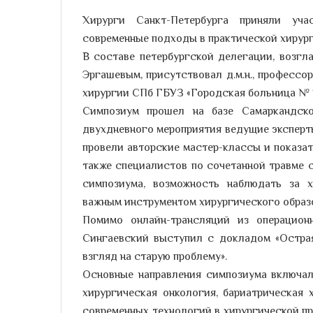
Хирурги Санкт-Петербурга приняли уча
современные подходы в практической хирург
В составе петербургской делегации, возг
Эргашевым, присутствовал д.м.н., профессор
хирургии СПб ГБУЗ «Городская больница № 
Симпозиум прошел на базе Самаркандско
двухдневного мероприятия ведущие эксперты
провели авторские мастер-классы и показат
также специалистов по сочетанной травме 
симпозиума, возможность наблюдать за 
важным инструментом хирургического образо
Помимо онлайн-трансляций из операцион
Сингаевский выступил с докладом «Острая
взгляд на старую проблему».
Основные направления симпозиума включал
хирургическая онкология, бариатрическая 
современных технологий в хирургической пр