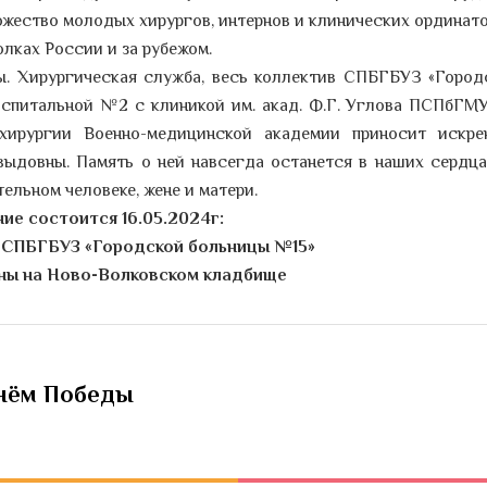
жество молодых хирургов, интернов и клинических ординато
олках России и за рубежом.
ы. Хирургическая служба, весь коллектив СПБГБУЗ «Город
оспитальной №2 с клиникой им. акад. Ф.Г. Углова ПСПбГМУ
 хирургии Военно-медицинской академии приносит искре
ыдовны. Память о ней навсегда останется в наших сердца
тельном человеке, жене и матери.
ие состоится 16.05.2024г:
АО СПБГБУЗ «Городской больницы №15»
оны на Ново-Волковском кладбище
Днём Победы