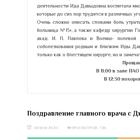
деятельности Ида Давыдовна воспитала мно
которые до сих пор трудятся в различных уг
Очень сложно описать словами боль утрат
больница №15», а также кафедр хирургии Г
акад. И. П. Павлова и Военно- полевой
соболезнования родным и близким Иды Дав
только как о блестящем хирурге, но и замеча
Прощан
В 11:00 в зале П
В 12:30 похор
Поздравление главного врача с 
08 МАЯ 2024
ПРОСМОТРОВ: 726