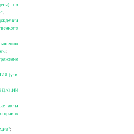
рты) по
г"
;
ерждении
твенного
овышению
оды
;
оряжение
Я (утв.
Ь ЗДАНИЙ
ные акты
о правах
ации"
;