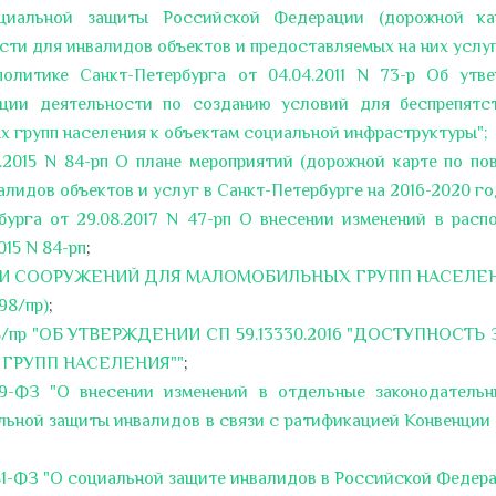
циальной защиты Российской Федерации (дорожной ка
ти для инвалидов объектов и предоставляемых на них услу
олитике Санкт-Петербурга от 04.04.2011 N 73-р Об утв
ции деятельности по созданию условий для беспрепятс
 групп населения к объектам социальной инфраструктуры";
.2015 N 84-рп О плане мероприятий (дорожной карте по п
алидов объектов и услуг в Санкт-Петербурге на 2016-2020 г
урга от 29.08.2017 N 47-рп О внесении изменений в расп
015 N 84-рп
;
Й И СООРУЖЕНИЙ ДЛЯ МАЛОМОБИЛЬНЫХ ГРУПП НАСЕЛЕНИ
98/пр)
;
N 798/пр "ОБ УТВЕРЖДЕНИИ СП 59.13330.2016 "ДОСТУПНОСТ
ГРУПП НАСЕЛЕНИЯ
""
;
419-ФЗ "О внесении изменений в отдельные законодатель
ьной защиты инвалидов в связи с ратификацией Конвенции 
 181-ФЗ "О социальной защите инвалидов в Российской Федер