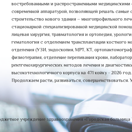
востребованными и распространенными медицинскими 
современной аппаратурой, позволяющей решать самые 
строительство нового здания – многопрофильного леч
стационарной специализированной медицинской помощи 
лицевая хирургия, травматология и ортопедия, урология
гематология с отделением трансплантации костного мо
отделения (УЗИ, эндоскопия, МРТ, КТ, ортопантомограф
физиотерапия, отделение переливания крови, лаборатор
рентгенохирургических методов лечения и диагностики
высокотехнологичного корпуса на 471 койку - 2026 год
Продолжаем расти, развиваться, совершенствоваться. 
джетное учреждение здравоохранения «Городская больница