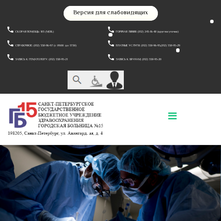
Версия для слабовидящих
СКОРАЯ ПОМОЩЬ: 103 (МОБ.)
ГОРЯЧАЯ ЛИНИЯ: (812) 243-16-48 (круглосуточно)
СПРАВОЧНОЕ: (812) 338-96-97 (c 09:00 до 17:30)
ПЛАТНЫЕ УСЛУГИ: (812) 338-96-95,(812) 338-95-29
ЗАПИСЬ К ГЕМАТОЛОГУ: (812) 338-95-21
ЗАПИСЬ К ВРАЧАМ: (812) 338-95-20