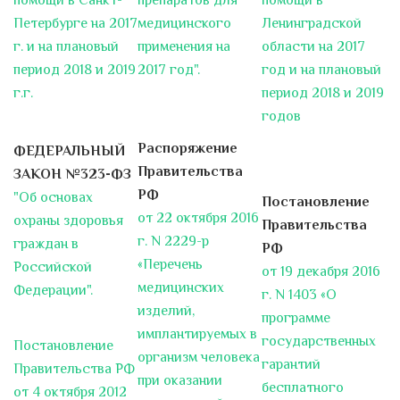
помощи в Санкт-
препаратов для
помощи в
Вас принять участие в акции...
Петербурге на 2017
медицинского
Ленинградской
г. и на плановый
применения на
области на 2017
О донорстве заведующий
период 2018 и 2019
2017 год".
год и на плановый
отделением переливания крови
СПб ГБУЗ "Городская больница
г.г.
период 2018 и 2019
№ 15" Беляев Андрей
годов
Евгеньевич
Распоряжение
ФЕДЕРАЛЬНЫЙ
1 декабря – всемирный день
Правительства
ЗАКОН №323-ФЗ
борьбы со СПИДом. Ответы на
РФ
самые актуальные вопросы!
"Об основах
Постановление
ВИЧ и СПИД – что это?
от 22 октября 2016
ВИЧ-
охраны здоровья
Правительства
инфекция – это неизлечимое
г. N 2229-р
граждан в
РФ
инфекционное заболевание,
«Перечень
Российской
от 19 декабря 2016
вызываемое
...
медицинских
Федерации".
г. N 1403 «О
изделий,
программе
Андрей Новицкий: «Мы
имплантируемых в
государственных
Постановление
объявили войну смертности»
организм человека
гарантий
В марте этого года коллективу
Правительства РФ
при оказании
бесплатного
городской больницы № 15
от 4 октября 2012