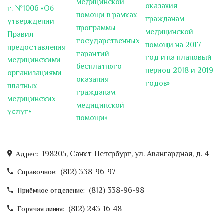
медицинской
оказания
представили...
г. №1006 «Об
помощи в рамках
гражданам
утверждении
программы
Наши поздравления
медицинской
Правил
заместителю главного врача по
государственных
помощи на 2017
предоставления
хирургии Сингаевскому Андрею
гарантий
год и на плановый
Борисовичу
медицинскими
бесплатного
период 2018 и 2019
Заместитель главного врача по
организациями
оказания
годов»
хирургии СПб ГБУЗ "Городская
платных
гражданам
больница...
медицинских
медицинской
услуг»
помощи»
ТСК "Петербургские спасатели".
Андрей Викторович Новицкий.
Миелотрансплантация.
198205, Санкт-Петербург, ул. Авангардная, д. 4
Адрес:
Международный день отказа
от курения
(812) 338-96-97
Справочное:
О Международном дне отказа от
(812) 338-96-98
Приёмное отделение:
курения
Этот день приходится на
каждый третий четверг...
(812) 243-16-48
Горячая линия: