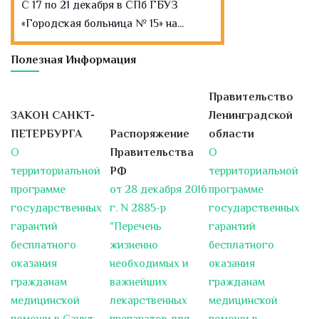
С 17 по 21 декабря в СПб ГБУЗ
«Городская больница № 15» на...
На 6-м отделении челюстно-
Полезная Информация
лицевой хирургии городской
больницы № 15 выполнили
редкие высокотехнологичные
Правительство
операции по реконструкции
ЗАКОН САНКТ-
Ленинградской
челюстей с применением
ПЕТЕРБУРГА
Распоряжение
области
специальных устройств,
действующих по принципу
О
Правительства
О
аппарата Елизарова.
территориальной
РФ
территориальной
В России метод восстановления
программе
от 28 декабря 2016
программе
челюстей с применением...
государственных
г. N 2885-р
государственных
гарантий
"Перечень
гарантий
От обычной больницы к
бесплатного
жизненно
бесплатного
современной клинике
оказания
необходимых и
оказания
Акция «Профилактика online»
гражданам
важнейших
гражданам
17.12.2018 г. - 31.12.2018 г.
медицинской
лекарственных
медицинской
Уважаемые пациенты! Приглашаем