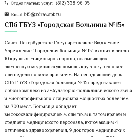
(812) 338-96-95
Отдел платных услуг:
Всемирный день борьбы с
диабетом
b15@zdrav.spb.ru
Email
Всемирный день борьбы с
СПб ГБУЗ «Городская Больница №15»
диабетом
был учрежден
Международной диабетической...
Санкт-Петербургское Государственное Бюджетное
Фестиваль здоровья и
Учреждение "Городская больница № 15" входит в число
скандинавской ходьбы «Ходи,
10 крупных стационаров города, оказывающих
Петербург!»
экстренную медицинскую помощь круглосуточно все
ВНИМАНИЕ! 14 ноября 2018 года в
дни недели по всем профилям. На сегодняшний день
11.00 в ЦПКиО им. С.М. Кирова ...
СПб ГБУЗ «Городская больница № 15» представляет
собой комплекс из амбулаторно-поликлинического звена
29 октября — Всемирный день
борьбы с инсультом
и многопрофильного стационара мощностью более чем
В Городской больнице №15 работает
на 700 мест. Больница обладает
Школа инсульта
(для пациентов с
высококвалифицированным опытным штатом врачей и
сердечно-сосудистыми
...
среднего медицинского персонала, включающим 4
отличника здравоохранения, 9 докторов медицинских
Новое оборудование