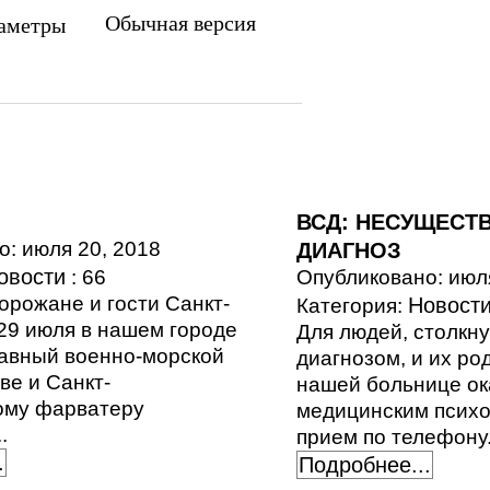
Обычная версия
аметры
ВСД: НЕСУЩЕС
: июля 20, 2018
ДИАГНОЗ
овости
: 66
Опубликовано: июл
орожане и гости Санкт-
Новост
Категория:
29 июля в нашем городе
Для людей, столкн
лавный военно-морской
диагнозом, и их ро
ве и Санкт-
нашей больнице о
ому фарватеру
медицинским психо
.
прием по телефону.
.
Подробнее...