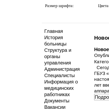
Размер шрифта:
Цвета
Главная
История
Ново
больницы
Изменились номера городских
Новое
Структура и
Опубли
телефонов
органы
Опубликовано: мая 03, 2018
Категория:
Катег
управления
Сегод
Новости
: 145
Администрация
ГБУЗ 
Уважаемые посетители сайта,
Специалисты
настоя
обратите внимание: с 1.05.2018 года в
Информация о
лет вв
нашем Учреждении изменились
медицинских
аппара
номера городских телефонов.
работниках
Подро
Подробнее...
Документы
Вакансии