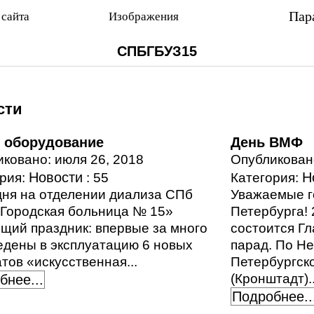
Пар
 сайта
Изображения
СПБГБУЗ15
сти
 оборудование
День ВМФ
ковано: июля 26, 2018
Опубликовано
Новости
Н
ория:
: 55
Категория:
ня на отделении диализа СПб
Уважаемые г
«Городская больница № 15»
Петербурга! 
щий праздник: впервые за много
состоится Г
едены в эксплуатацию 6 новых
парад. По Не
тов «искусственная...
Петербургск
(Кронштадт)..
бнее...
Подробнее..