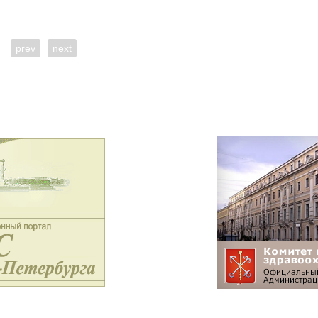
prev
next