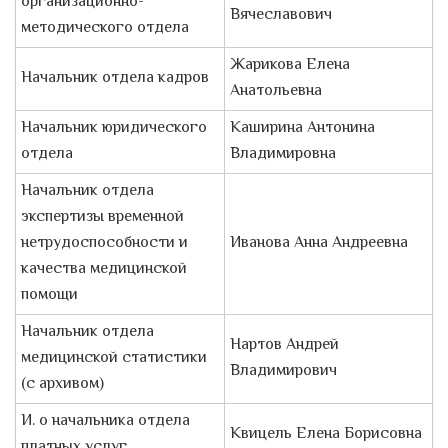
организационно-
Вячеславович
методического отдела
Жарикова Елена
Начальник отдела кадров
Анатольевна
Начальник юридического
Каширина Антонина
отдела
Владимировна
Начальник отдела
экспертизы временной
нетрудоспособности и
Иванова Анна Андреевна
качества медицинской
помощи
Начальник отдела
Нартов Андрей
медицинской статистики
Владимирович
(с архивом)
И. о начальника отдела
Квицель Елена Борисовна
платных услуг