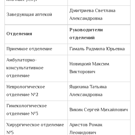
Дмитриева Светлана
Заведующая аптекой
Александровна
Руководители
Отделения
отделений
Приемное отделение
Гамаль Радмила Юрьевна
Амбулаторно-
Новицкий Максим
консультативное
Викторович
отделение
Неврологическое
Ящихина Татьяна
отделение №2
Александровна
Гинекологическое
Викин Сергей Михайлович
отделение №3
Хирургическое отделение
Аристов Роман
№5
Леонидович