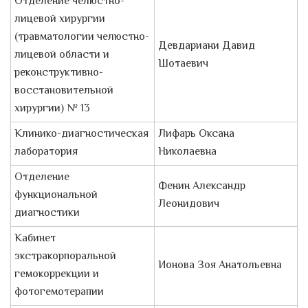
Отделение челюстно-
лицевой хирургии
(травматологии челюстно-
Девдариани Давид
лицевой области и
Шотаевич
реконструктивно-
восстановительной
хирургии) № 13
Клинико-диагностическая
Лифарь Оксана
лаборатория
Николаевна
Отделение
Фенин Александр
функциональной
Леонидович
диагностики
Кабинет
экстракорпоральной
Ионова Зоя Анатольевна
гемокоррекции и
фотогемотерапии