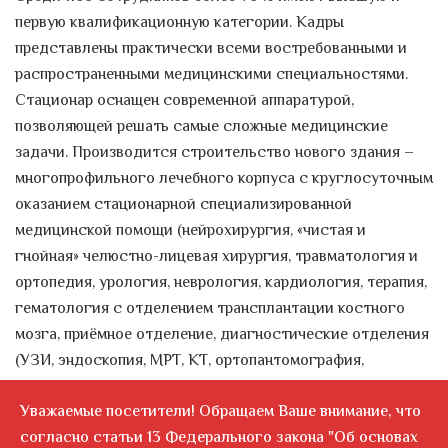
первую квалификационную категории. Кадры
представлены практически всеми востребованными и
распространенными медицинскими специальностями.
Стационар оснащен современной аппаратурой,
позволяющей решать самые сложные медицинские
задачи. Производится строительство нового здания –
многопрофильного лечебного корпуса с круглосуточным
оказанием стационарной специализированной
медицинской помощи (нейрохирургия, «чистая и
гнойная» челюстно-лицевая хирургия, травматология и
ортопедия, урология, неврология, кардиология, терапия,
гематология с отделением трансплантации костного
мозга, приёмное отделение, диагностические отделения
(УЗИ, эндоскопия, МРТ, КТ, ортопантомография,
маммография, ЭКГ, ЭЭГ, рентгенография), физиотерапия,
Уважаемые посетители! Обращаем Ваше внимание, что
отделение переливания крови, лаборатория, реанимация,
согласно статьи 13 Федерального закона "Об основах
операционные, отделение рентгенохирургических