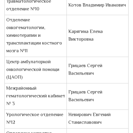
Травматологическое
Котов Владимир Иванович
отделение №10
Отделение
онкогематологии,
Карягина Елена
химиотерапии и
Викторовна
трансплантации костного
мозга №11
Центр амбулаторной
Грицаев Сергей
онкологической помощи
Васильевич
(ЦАОП)
Межрайонный
Грицаев Сергей
гематологический кабинет
Васильевич
№ 3
Урологическое отделение
Невирович Евгений
№12
Станиславович