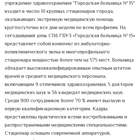
учреждение здравоохранения "Городская больница № 15"
Стрессы, гиподинамия,
входит в число 10 крупных стационаров города,
несбалансированное питание,
оказывающих экстренную медицинскую помощь
отсутствие...
круглосуточно все дни недели по всем профилям. На
сегодняшний день СПб ГБУЗ «Городская больница № 15»
Программа поддержки
беременных женщин в
представляет собой комплекс из амбулаторно-
жизненной ситуации
поликлинического звена и многопрофильного
репродуктивного выбора
стационара мощностью более чем на 575 мест. Больница
Предлагаем женщинам,
обладает высококвалифицированным опытным штатом
находящимся в положении, пройти
врачей и среднего медицинского персонала,
анкетирование,...
включающим 9 отличников здравоохранения, 5 докторов
Санкт Петербург ВРЕМЯ
медицинских наук и 36 кандидат медицинских наук.
ВПЕРЕД!
Среди 1100 сотрудников более 70 % имеют высшую и
первую квалификационную категории. Кадры
15-21 января – Неделя
представлены практически всеми востребованными и
профилактики хронических
неинфекционных заболеваний.
распространенными медицинскими специальностями.
О факторах риска хронических
Стационар оснащен современной аппаратурой,