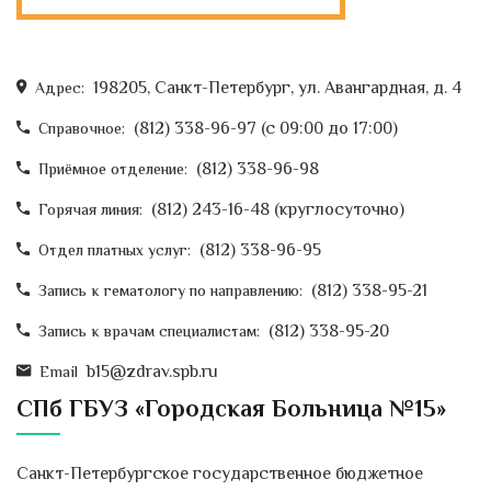
15 февраля - Международный
день операционной
198205, Санкт-Петербург, ул. Авангардная, д. 4
медицинской сестры
Адрес:
Сегодня свой профессиональный
(812) 338-96-97 (c 09:00 до 17:00)
Справочное:
праздник отмечают
(812) 338-96-98
Приёмное отделение:
операционные сестры
Со...
(812) 243-16-48 (круглосуточно)
Горячая линия:
Новый режим работы Отдела
регистрации актов
(812) 338-96-95
Отдел платных услуг:
гражданского состояния на ул.
Достоевского,9
(812) 338-95-21
Запись к гематологу по направлению:
Уважаемые петербуржцы! Комитет
(812) 338-95-20
Запись к врачам специалистам:
по делам записи актов
гражданского...
b15@zdrav.spb.ru
Email
СПб ГБУЗ «Городская Больница №15»
22-28 января Неделя
ответственного отношения к
репродуктивному здоровью и
Санкт-Петербургское государственное бюджетное
здоровой беременности