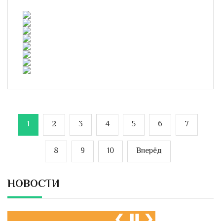
1
2
3
4
5
6
7
8
9
10
Вперёд
Некролог. Цейтлина Ида
Давыдовна (08.05.1928 —
08.05.2024)
НОВОСТИ
С прискорбием сообщаем, что
08.05.2024 г после
непродолжительной болезни в