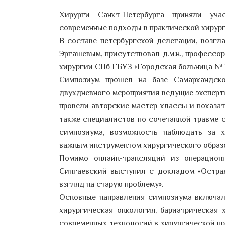
Хирурги Санкт-Петербурга приняли уча
современные подходы в практической хирург
В составе петербургской делегации, возг
Эргашевым, присутствовал д.м.н., профессор
хирургии СПб ГБУЗ «Городская больница № 
Симпозиум прошел на базе Самаркандско
двухдневного мероприятия ведущие эксперты
провели авторские мастер-классы и показат
также специалистов по сочетанной травме 
симпозиума, возможность наблюдать за 
важным инструментом хирургического образо
Помимо онлайн-трансляций из операцион
Сингаевский выступил с докладом «Острая
взгляд на старую проблему».
Основные направления симпозиума включал
хирургическая онкология, бариатрическая 
современных технологий в хирургической пр