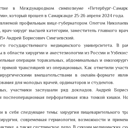
стие в Международном симпозиуме «Петербург-Самарк
ии», который прошел в Самарканде 25-26 апреля 2024 года.
лавляемой профильным вице-губернатором Олегом Николаев
, врач-хирург высшей категории, заместитель главного врач
15» Андрей Борисович Сингаевский.
го государственного медицинского университета. В ра
 в области хирургии и анестезиологии из России и Узбекис
ельные операции торакальных, абдоминальных и онкохирурго
с прямой трансляцией из операционных. Как отметили участ
хирургическими вмешательствами в онлайн-формате явля
вания для молодых врачей, ординаторов и студентов.
ных, участники заслушали ряд докладов. Андрей Борис
 послеоперационная перфоративная язва тонкой кишки. Н
и в себя следующие темы: хирургия пищеварительного тра
хирургия, современная герниология, возможности и примен
актике, а также сестринское дело. В секции медицинских се