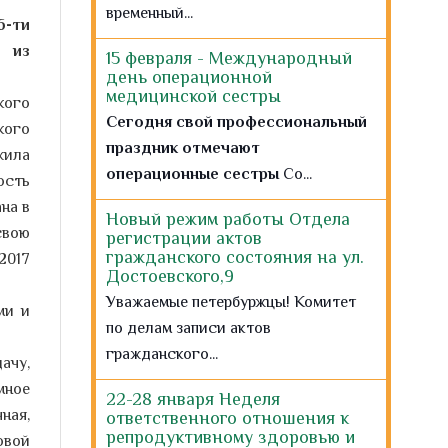
операционные сестры
Со...
6-ти
 из
Новый режим работы Отдела
регистрации актов
кого
гражданского состояния на ул.
Достоевского,9
кого
Уважаемые петербуржцы! Комитет
жила
по делам записи актов
ость
гражданского...
на в
свою
22-28 января Неделя
2017
ответственного отношения к
репродуктивному здоровью и
здоровой беременности
ми и
Стрессы, гиподинамия,
несбалансированное питание,
ачу,
отсутствие...
мное
ная,
Программа поддержки
овой
беременных женщин в