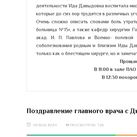
деятельности Ида Давыдовна воспитала мно
которые до сих пор трудятся в различных уг
Очень сложно описать словами боль утрат
больница №15», а также кафедр хирургии Г
акад. И. П. Павлова и Военно- полевой
соболезнования родным и близким Иды Дав
только как о блестящем хирурге, но и замеча
Прощан
В 11:00 в зале П
В 12:30 похор
Поздравление главного врача с 
08 МАЯ 2024
ПРОСМОТРОВ: 726