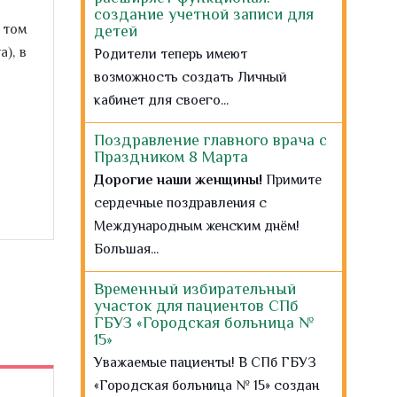
Поздравление главного врача с
Праздником 8 Марта
 том
Дорогие наши женщины!
Примите
), в
сердечные поздравления с
Международным женским днём!
Большая...
Временный избирательный
участок для пациентов СПб
ГБУЗ «Городская больница №
15»
Уважаемые пациенты! В СПб ГБУЗ
«Городская больница № 15» создан
временный...
15 февраля - Международный
день операционной
медицинской сестры
Сегодня свой профессиональный
праздник отмечают