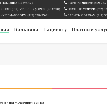
 ПОМОЩЬ: 103 (МОБ.)
ГОРЯЧАЯ ЛИНИЯ: (812) 243-
ЧНОЕ: (812) 338-96-97 (c 09:00 до 17:30)
ПЛАТНЫЕ УСЛУГИ: (812) 338
 К ГЕМАТОЛОГУ: (812) 338-95-21
ЗАПИСЬ К ВРАЧАМ: (812) 3
вная
Больница
Пациенту
Платные услу
е виды мошенничества