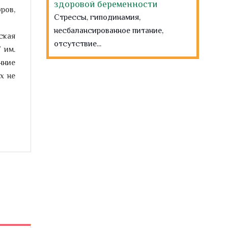
жизненной ситуации
ров,
репродуктивного выбора
Предлагаем женщинам,
ская
находящимся в положении, пройти
 им.
анкетирование,...
нние
х не
Санкт Петербург ВРЕМЯ
ВПЕРЕД!
15-21 января – Неделя
профилактики хронических
неинфекционных заболеваний.
О факторах риска хронических
неинфекционных заболеваний
рассказывает врач-терапевт
...
С 8 января по 14 января 2024
года – неделя продвижения
активного образа жизни
Активный образ жизни
- это образ