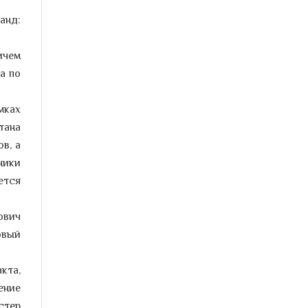
Уважаемые посетители! В период
анд:
праздничных и выходных дней,
с 30
...
ичем
Городская больница № 15
закрыта для посещения
а по
пациентов
Внимание! Важная информация для
мках
пациентов и их родственников. В...
тана
в, а
3-й международный Конгресс
ники
гематологов и трансфузиологов,
23-25 ноября 2023 г., г. Баку,
ется
Азербайджан
В столице Азербайджана - Баку, 23-
ович
25 ноября состоялся 3-й...
овый
Общероссийская акция
кта,
Тотальный тест «Доступная
среда»
ение
1 декабря 2023 года,
накануне
стер