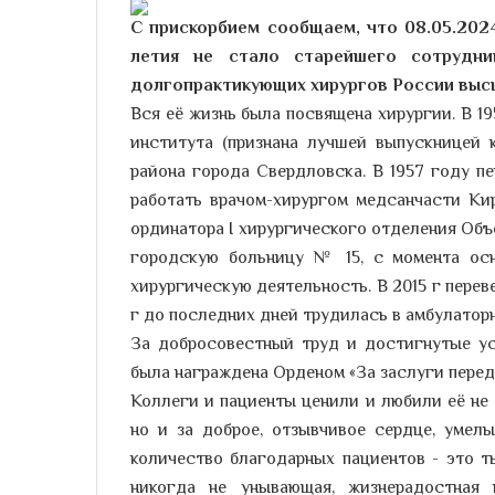
С прискорбием сообщаем, что 08.05.202
летия не стало старейшего сотрудн
долгопрактикующих хирургов России выс
Вся её жизнь была посвящена хирургии. В 1
института (признана лучшей выпускницей
района города Свердловска. В 1957 году п
работать врачом-хирургом медсанчасти Кир
ординатора I хирургического отделения Объ
городскую больницу № 15, с момента ос
хирургическую деятельность. В 2015 г перев
г до последних дней трудилась в амбулатор
За добросовестный труд и достигнутые ус
была награждена Орденом «За заслуги перед 
Коллеги и пациенты ценили и любили её не
но и за доброе, отзывчивое сердце, умел
количество благодарных пациентов - это т
никогда не унывающая, жизнерадостная