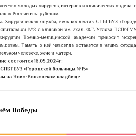
жество молодых хирургов, интернов и клинических ординато
олках России и за рубежом.
ы. Хирургическая служба, весь коллектив СПБГБУЗ «Город
оспитальной №2 с клиникой им. акад. Ф.Г. Углова ПСПбГМУ
 хирургии Военно-медицинской академии приносит искре
ыдовны. Память о ней навсегда останется в наших сердца
тельном человеке, жене и матери.
ие состоится 16.05.2024г:
АО СПБГБУЗ «Городской больницы №15»
оны на Ново-Волковском кладбище
Днём Победы