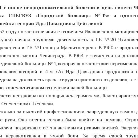
4 г после непродолжительной болезни в день своего 9
ика
СПБГБУЗ «Городской больницы №15» и одного
шей категории Иды Давыдовны Цейтлиной.
952 году после окончания с отличием Ивановского медицинс
 курса) начала трудовую деятельность в ГБ №20 Чкаловс
ереведена в ГБ №1 города Магнитогорска. В 1960 г продол
овского завода Ленинграда. В 1964 г зачислена на должн
единенной больницы № 1, которая впоследствии переименова
нования которой в 4-м х/о Ида Давыдовна продолжила 
едена на должность врача-хирурга приемного отделения, а с 
но-консультативном отделении нашей больницы.
пехи неоднократно поощрялась грамотами, благодарностя
Отечеством» II степени.
 только за высокий профессионализм, запредельную самоотд
ые руки. Она всегда готова была прийти на помощь. Огро
ысячи подаренных её талантливыми руками жизней. Энергич
 и неравнодушная к чужой боли. За время своей труд