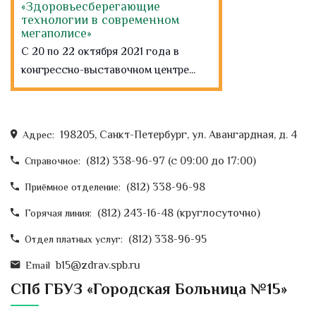
«Здоровьесберегающие
технологии в современном
мегаполисе»
С 20 по 22 октября 2021 года в
конгрессно-выставочном центре...
Всемирный день врача
ультразвуковой диагностики
Представить современную медицину
198205, Санкт-Петербург, ул. Авангардная, д. 4
Адрес:
без такого простого и безопасного
(812) 338-96-97 (c 09:00 до 17:00)
Справочное:
метода, как...
(812) 338-96-98
Приёмное отделение:
Всемирный день борьбы с
(812) 243-16-48 (круглосуточно)
Горячая линия:
инсультом
Ежегодно 29 октября отмечается
(812) 338-96-95
Отдел платных услуг:
Всемирный день борьбы с
b15@zdrav.spb.ru
Email
инсультом. В 2006 году он был...
СПб ГБУЗ «Городская Больница №15»
С 15.10 2021 по 14.11.2021 -
Всероссийская перепись