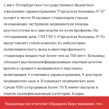
населения
Санкт-Петербургское государственное бюджетное
Уважаемые посетители!
учреждение здравоохранения "Городская больница № 15"
Напоминаем, что с пятнадцатого
входит в число 10 крупных стационаров города,
октября по четырнадцатое ноября...
оказывающих экстренную медицинскую помощь
круглосуточно все дни недели по всем профилям. На
Всемирный день
сегодняшний день СПб ГБУЗ «Городская больница № 15»
анестезиолога-реаниматолога
представляет собой комплекс из амбулаторно-
16 октября
поликлинического звена и многопрофильного
Многие знают о дне медицинского
стационара мощностью более чем на 700 мест. Больница
работника, который празднуют в...
обладает высококвалифицированным опытным штатом
День уролога
врачей и среднего медицинского персонала,
Поздравляем с Днём уролога!
включающим 4 отличника здравоохранения, 9 докторов
День уролога
— профессиональный
медицинских наук и 21 кандидат медицинских наук.
праздник, который...
Среди 1500 сотрудников более 70 % имеют высшую и
первую квалификационную категории. Кадры
Доноры пересадки костного
представлены практически всеми востребованными и
мозга
Уважаемые посетители! Обращаем Ваше внимание, что
распространенными медицинскими специальностями.
В канун Всемирного дня донора