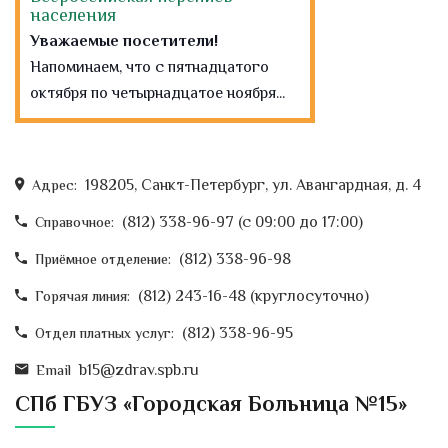
населения
Уважаемые посетители!
Напоминаем, что с пятнадцатого
октября по четырнадцатое ноября...
Всемирный день
анестезиолога-реаниматолога
16 октября
198205, Санкт-Петербург, ул. Авангардная, д. 4
Адрес:
Многие знают о дне медицинского
(812) 338-96-97 (c 09:00 до 17:00)
Справочное:
работника, который празднуют в...
(812) 338-96-98
Приёмное отделение:
День уролога
(812) 243-16-48 (круглосуточно)
Горячая линия:
Поздравляем с Днём уролога!
День уролога
— профессиональный
(812) 338-96-95
Отдел платных услуг:
праздник, который...
b15@zdrav.spb.ru
Email
Доноры пересадки костного
СПб ГБУЗ «Городская Больница №15»
мозга
В канун Всемирного дня донора