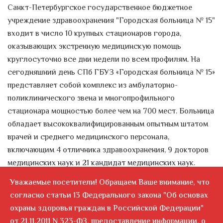
Санкт-Петербургское государственное бюджетное
костного мозга корреспондент
учреждение здравоохранения "Городская больница № 15"
НТВ
...
входит в число 10 крупных стационаров города,
Всемирный день безопасности
оказывающих экстренную медицинскую помощь
пациента 17 сентября 2021 года
круглосуточно все дни недели по всем профилям. На
Министерство здравоохранения
сегодняшний день СПб ГБУЗ «Городская больница № 15»
Российской Федерации
представляет собой комплекс из амбулаторно-
информирует, что в...
поликлинического звена и многопрофильного
стационара мощностью более чем на 700 мест. Больница
Главный врач. О чем расскажет
обладает высококвалифицированным опытным штатом
ваша кровь?
врачей и среднего медицинского персонала,
Что такое анемия? Можно ли
включающим 4 отличника здравоохранения, 9 докторов
повысить гемоглобин народными
медицинских наук и 21 кандидат медицинских наук.
средствами? Каковы первые...
Среди 1500 сотрудников более 70 % имеют высшую и
Уважаемые посетители! Обращаем Ваше внимание, что
Ковид помог. Забытой
первую квалификационную категории. Кадры
согласно статьи 13 Федерального закона "Об основах
больнице-хрущевке на окраине
представлены практически всеми востребованными и
Петербурга обещают
охраны здоровья граждан в Российской Федерации"
распространенными медицинскими специальностями.
реновацию и вырубку
от 21.11.2011 N 323-ФЗ, предоставление информации, о