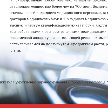
№ 15» представляет собой комплекс из амбулаторно-по
стационара мощностью более чем на 700 мест. Больн
штатом врачей и среднего медицинского персонала, вк
докторов медицинских наук и 21 кандидат медицинских
высшую и первую квалификационную категории. Кадры
востребованными и распространенными медицинскими 
современной аппаратурой, позволяющей решать самые 
останавливаемся на достигнутом. Продолжаем расти, р
планы.
джетное учреждение здравоохранения «Городская больница 