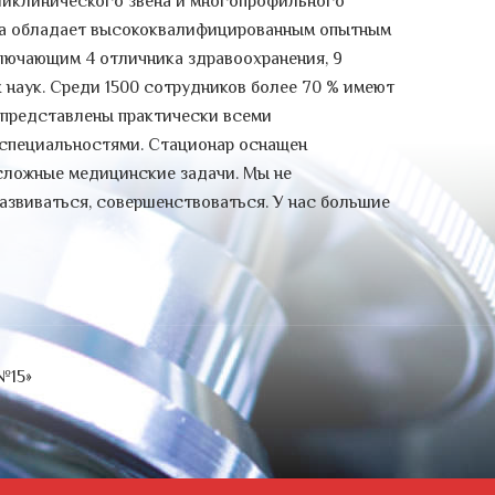
ликлинического звена и многопрофильного
инсультом. В 2006 году он был...
ица обладает высококвалифицированным опытным
С 15.10 2021 по 14.11.2021 -
лючающим 4 отличника здравоохранения, 9
Всероссийская перепись
 наук. Среди 1500 сотрудников более 70 % имеют
населения
 представлены практически всеми
Уважаемые посетители!
специальностями. Стационар оснащен
Напоминаем, что с пятнадцатого
сложные медицинские задачи. Мы не
октября по четырнадцатое ноября...
азвиваться, совершенствоваться. У нас большие
Всемирный день
анестезиолога-реаниматолога
16 октября
Многие знают о дне медицинского
работника, который празднуют в...
№15»
День уролога
Поздравляем с Днём уролога!
День уролога
— профессиональный
праздник, который...