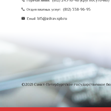
(812) 243-16-48 (круглосуточно)
Горячая линия:
(812) 338-96-95
Отдел платных услуг:
b15@zdrav.spb.ru
Email
©2021 Санкт-Петербургское государственное бю