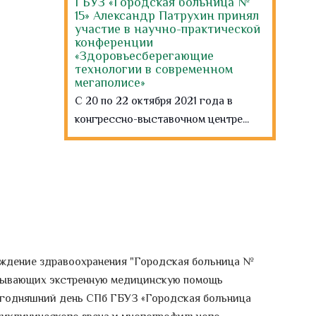
ГБУЗ «Городская больница №
15» Александр Патрухин принял
участие в научно-практической
конференции
«Здоровьесберегающие
технологии в современном
мегаполисе»
С 20 по 22 октября 2021 года в
конгрессно-выставочном центре...
Всемирный день врача
ультразвуковой диагностики
Представить современную медицину
без такого простого и безопасного
метода, как...
Всемирный день борьбы с
еждение здравоохранения "Городская больница №
инсультом
казывающих экстренную медицинскую помощь
Ежегодно 29 октября отмечается
сегодняшний день СПб ГБУЗ «Городская больница
Всемирный день борьбы с