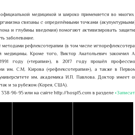
 официальной медициной и широко применяется во многих
организма связаны с определёнными точками (акупунтурными)
клона и глубины введения) помогают активизировать защит
ть заболевание.
 методами рефлексотерапии (в том числе иглорефлексотерап
й медицины. Кроме того, Виктор Анатольевич закончил 
991 году («терапия»), в 2017 году прошёл профессио
и им. С.М. Кирова («рефлексотерапия»), а также в Перво
ниверситете им. академика И.П. Павлова. Доктор имеет 
так и за рубежом (Корея, США).
338-96-95 или на сайте http://hosp15.com в разделе
«Записат