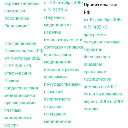
популярный, с другой,...
от 22 октября 2016
охраны здоровья
Правительства
г. N 2229-р
граждан в
РФ
Инструктор лечебной
«Перечень
Российской
от 19 декабря 2016
физкультуры Проценко Е.А. о
медицинских
Федерации".
работе "Школы инсульта" в СПб
г. N 1403 «О
ГБУЗ "Городская больница №
изделий,
программе
15"
имплантируемых в
государственных
Постановление
организм человека
гарантий
Проведение ремонтных работ
Правительства РФ
при оказании
терапевтического корпуса
бесплатного
от 4 октября 2012
медицинской
Уважаемые пациенты! Уважаемые
оказания
г. №1006 «Об
помощи в рамках
посетители больницы! В связи с...
гражданам
утверждении
программы
медицинской
Правил
Оцените 15 больницу: важно
государственных
помощи на 2017
предоставления
мнение каждого пациента!
гарантий
год и на плановый
медицинскими
Уважаемые пациенты нашей
бесплатного
период 2018 и 2019
организациями
больницы! Приглашаем Вас принять
оказания
годов»
платных
участие в...
гражданам
медицинских
медицинской
Поздравление главного врача с
услуг»