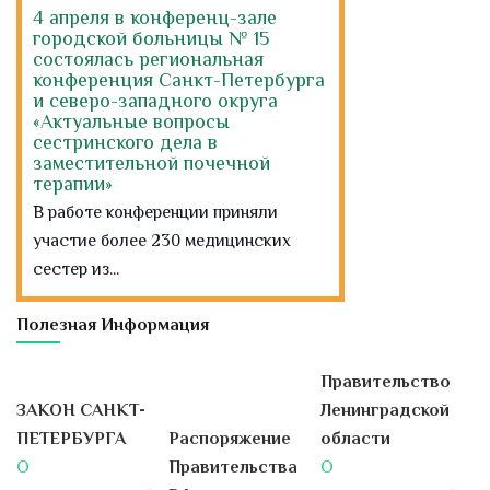
В работе конференции приняли
участие более 230 медицинских
сестер из...
Эмболизация сосудов
предстательной железы у
пациентов с
доброкачественной
гиперплазией (аденомой)
предстательной железы
В урологическом отделении № 12
используется новый метод
лечения больных с
...
Полезная Информация
3 марта - Международный день
охраны здоровья уха и слуха
Правительство
ЗАКОН САНКТ-
Ленинградской
Региональная конференция
Санкт-Петербурга и Северо-
ПЕТЕРБУРГА
Распоряжение
области
Западного федерального округа
О
Правительства
О
: «Актуальные вопросы