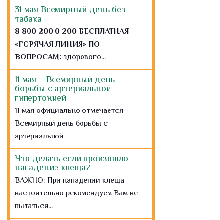
гипертонией
11 мая официально отмечается
Всемирный день борьбы с
артериальной...
Что делать если произошло
нападение клеща?
ВАЖНО: При нападении клеща
настоятельно рекомендуем Вам не
пытаться...
4 апреля в конференц-зале
городской больницы № 15
состоялась региональная
конференция Санкт-Петербурга
и северо-западного округа
«Актуальные вопросы
сестринского дела в
заместительной почечной
терапии»