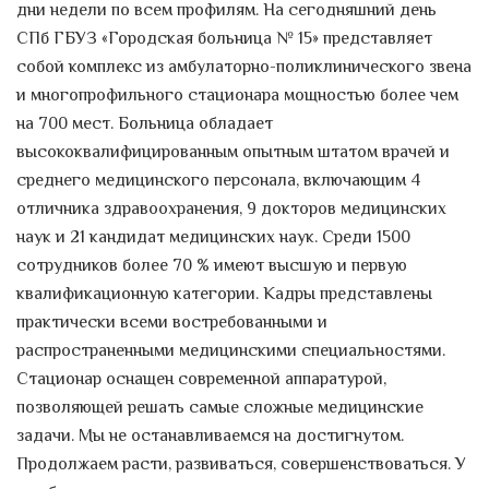
дни недели по всем профилям. На сегодняшний день
От обычной больницы к
СПб ГБУЗ «Городская больница № 15» представляет
современной клинике
собой комплекс из амбулаторно-поликлинического звена
и многопрофильного стационара мощностью более чем
Акция «Профилактика online»
17.12.2018 г. - 31.12.2018 г.
на 700 мест. Больница обладает
Уважаемые пациенты! Приглашаем
высококвалифицированным опытным штатом врачей и
Вас принять участие в акции...
среднего медицинского персонала, включающим 4
отличника здравоохранения, 9 докторов медицинских
О донорстве заведующий
наук и 21 кандидат медицинских наук. Среди 1500
отделением переливания крови
сотрудников более 70 % имеют высшую и первую
СПб ГБУЗ "Городская больница
№ 15" Беляев Андрей
квалификационную категории. Кадры представлены
Евгеньевич
практически всеми востребованными и
распространенными медицинскими специальностями.
1 декабря – всемирный день
борьбы со СПИДом. Ответы на
Стационар оснащен современной аппаратурой,
самые актуальные вопросы!
позволяющей решать самые сложные медицинские
ВИЧ и СПИД – что это?
ВИЧ-
задачи. Мы не останавливаемся на достигнутом.
инфекция – это неизлечимое
Продолжаем расти, развиваться, совершенствоваться. У
инфекционное заболевание,