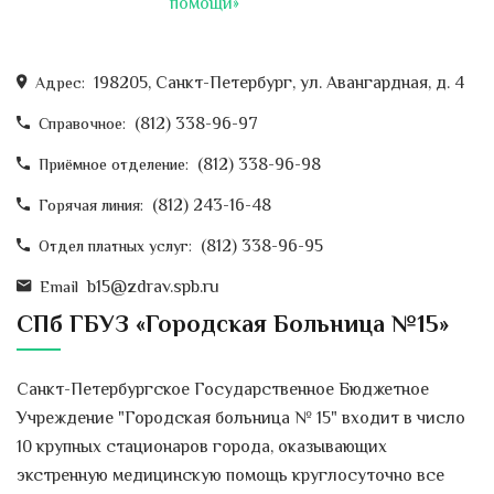
помощи»
наступающим Новым Годом
Уважаемые коллеги, дорогие друзья!
В канун Нового года хотелось бы
198205, Санкт-Петербург, ул. Авангардная, д. 4
Адрес:
вспомнить добрым...
(812) 338-96-97
Справочное:
Неделя донорства в больнице
(812) 338-96-98
Приёмное отделение:
С 17 по 21 декабря в СПб ГБУЗ
«Городская больница № 15» на...
(812) 243-16-48
Горячая линия:
(812) 338-96-95
На 6-м отделении челюстно-
Отдел платных услуг:
лицевой хирургии городской
b15@zdrav.spb.ru
Email
больницы № 15 выполнили
редкие высокотехнологичные
СПб ГБУЗ «Городская Больница №15»
операции по реконструкции
челюстей с применением
специальных устройств,
Санкт-Петербургское Государственное Бюджетное
действующих по принципу
аппарата Елизарова.
Учреждение "Городская больница № 15" входит в число
В России метод восстановления
10 крупных стационаров города, оказывающих
челюстей с применением...
экстренную медицинскую помощь круглосуточно все