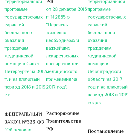
территориальной
РФ
территориальной
сестринского дела в
заместительной почечной
программе
от 28 декабря 2016
программе
терапии» 4 апреля 2019 г.
государственных
г. N 2885-р
государственных
Глубокоуважаемые коллеги!
гарантий
"Перечень
гарантий
Приглашаем Вас принять участие в...
бесплатного
жизненно
бесплатного
оказания
необходимых и
оказания
Тулиевый лазер в отделении
гражданам
важнейших
гражданам
урологии
В урологическом отделении № 12
медицинской
лекарственных
медицинской
СПб ГБУЗ "Городская больница
помощи в Санкт-
препаратов для
помощи в
№15" на...
Петербурге на 2017
медицинского
Ленинградской
г. и на плановый
применения на
области на 2017
Как гореть на работе, не
период 2018 и 2019
2017 год".
год и на плановый
выгорая. Анна Чернорай, к.м.н.,
г.г.
период 2018 и 2019
председатель Ассоциации
медицинских психологов,
годов
медицинский психолог
Распоряжение
Городской больницы №15.
ФЕДЕРАЛЬНЫЙ
Термин «профессиональное
Правительства
ЗАКОН №323-ФЗ
выгорание», с одной стороны,
РФ
"Об основах
Постановление