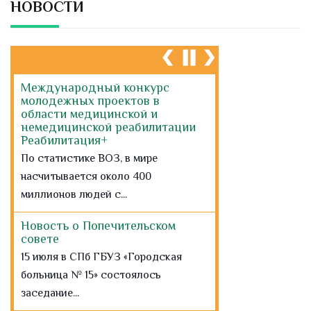
НОВОСТИ
Реабилитация+
По статистике ВОЗ, в мире
насчитывается около 400
миллионов людей с...
Новость о Попечительском
совете
15 июля в СПб ГБУЗ «Городская
больница № 15» состоялось
заседание...
31 мая Всемирный день без
табака
8 800 200 0 200
БЕСПЛАТНАЯ
«ГОРЯЧАЯ ЛИНИЯ»
ПО
ВОПРОСАМ:
здорового...
11 мая – Всемирный день
борьбы с артериальной