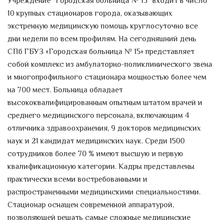
Учреждение "Городская больница № 15" входит в число
скандинавской ходьбы «Ходи,
10 крупных стационаров города, оказывающих
Петербург!»
экстренную медицинскую помощь круглосуточно все
ВНИМАНИЕ! 14 ноября 2018 года в
дни недели по всем профилям. На сегодняшний день
11.00 в ЦПКиО им. С.М. Кирова ...
СПб ГБУЗ «Городская больница № 15» представляет
собой комплекс из амбулаторно-поликлинического звена
29 октября — Всемирный день
борьбы с инсультом
и многопрофильного стационара мощностью более чем
В Городской больнице №15 работает
на 700 мест. Больница обладает
Школа инсульта
(для пациентов с
высококвалифицированным опытным штатом врачей и
сердечно-сосудистыми
...
среднего медицинского персонала, включающим 4
отличника здравоохранения, 9 докторов медицинских
Новое оборудование
наук и 21 кандидат медицинских наук. Среди 1500
продолжает поступать: 10 новых
аппаратов «искусственная
сотрудников более 70 % имеют высшую и первую
почка»
квалификационную категории. Кадры представлены
На отделении диализа СПб ГБУЗ
практически всеми востребованными и
«Городская больница № 15»
распространенными медицинскими специальностями.
продолжается обновление
Стационар оснащен современной аппаратурой,
оборудования:...
позволяющей решать самые сложные медицинские