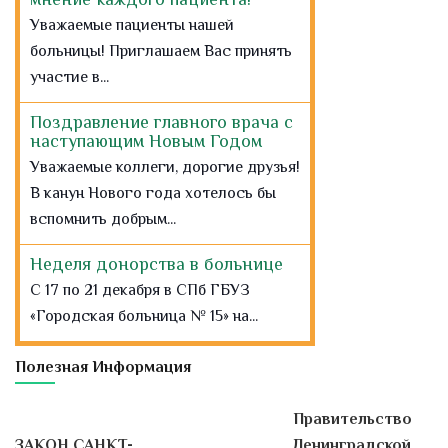
Уважаемые пациенты нашей
больницы! Приглашаем Вас принять
участие в...
Поздравление главного врача с
наступающим Новым Годом
Уважаемые коллеги, дорогие друзья!
В канун Нового года хотелось бы
вспомнить добрым...
Неделя донорства в больнице
С 17 по 21 декабря в СПб ГБУЗ
«Городская больница № 15» на...
На 6-м отделении челюстно-
Полезная Информация
лицевой хирургии городской
больницы № 15 выполнили
редкие высокотехнологичные
Правительство
операции по реконструкции
ЗАКОН САНКТ-
Ленинградской