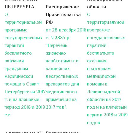
челюстей с применением
ПЕТЕРБУРГА
Распоряжение
области
специальных устройств,
действующих по принципу
О
Правительства
О
аппарата Елизарова.
территориальной
РФ
территориальной
В России метод восстановления
программе
от 28 декабря 2016
программе
челюстей с применением...
государственных
г. N 2885-р
государственных
гарантий
"Перечень
гарантий
От обычной больницы к
бесплатного
жизненно
бесплатного
современной клинике
оказания
необходимых и
оказания
Акция «Профилактика online»
гражданам
важнейших
гражданам
17.12.2018 г. - 31.12.2018 г.
медицинской
лекарственных
медицинской
Уважаемые пациенты! Приглашаем
помощи в Санкт-
препаратов для
помощи в
Вас принять участие в акции...
Петербурге на 2017
медицинского
Ленинградской
г. и на плановый
применения на
области на 2017
О донорстве заведующий
период 2018 и 2019
2017 год".
год и на плановый
отделением переливания крови
СПб ГБУЗ "Городская больница
г.г.
период 2018 и 2019
№ 15" Беляев Андрей
годов
Евгеньевич