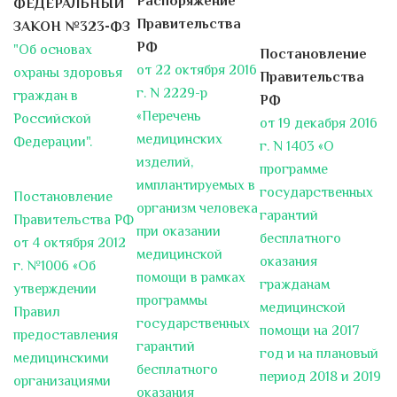
Распоряжение
ФЕДЕРАЛЬНЫЙ
1 декабря – всемирный день
Правительства
ЗАКОН №323-ФЗ
борьбы со СПИДом. Ответы на
РФ
самые актуальные вопросы!
"Об основах
Постановление
ВИЧ и СПИД – что это?
от 22 октября 2016
ВИЧ-
охраны здоровья
Правительства
инфекция – это неизлечимое
г. N 2229-р
граждан в
РФ
инфекционное заболевание,
«Перечень
Российской
от 19 декабря 2016
вызываемое
...
медицинских
Федерации".
г. N 1403 «О
изделий,
программе
Андрей Новицкий: «Мы
имплантируемых в
государственных
Постановление
объявили войну смертности»
организм человека
гарантий
В марте этого года коллективу
Правительства РФ
при оказании
бесплатного
городской больницы № 15
от 4 октября 2012
медицинской
оказания
представили...
г. №1006 «Об
помощи в рамках
гражданам
утверждении
программы
Наши поздравления
медицинской
Правил
заместителю главного врача по
государственных
помощи на 2017
предоставления
хирургии Сингаевскому Андрею
гарантий
год и на плановый
Борисовичу
медицинскими
бесплатного
период 2018 и 2019
Заместитель главного врача по
организациями
оказания