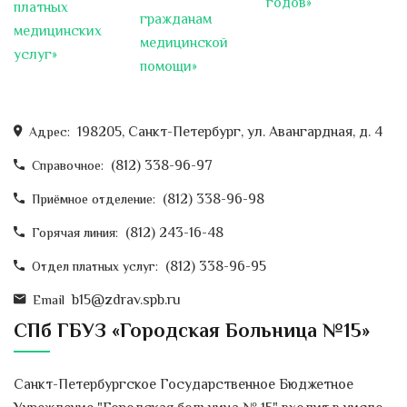
годов»
хирургии СПб ГБУЗ "Городская
платных
гражданам
больница...
медицинских
медицинской
услуг»
помощи»
ТСК "Петербургские спасатели".
Андрей Викторович Новицкий.
Миелотрансплантация.
198205, Санкт-Петербург, ул. Авангардная, д. 4
Адрес:
Международный день отказа
от курения
(812) 338-96-97
Справочное:
О Международном дне отказа от
(812) 338-96-98
Приёмное отделение:
курения
Этот день приходится на
каждый третий четверг...
(812) 243-16-48
Горячая линия:
(812) 338-96-95
Отдел платных услуг:
Всемирный день борьбы с
диабетом
b15@zdrav.spb.ru
Email
Всемирный день борьбы с
СПб ГБУЗ «Городская Больница №15»
диабетом
был учрежден
Международной диабетической...
Санкт-Петербургское Государственное Бюджетное
Фестиваль здоровья и