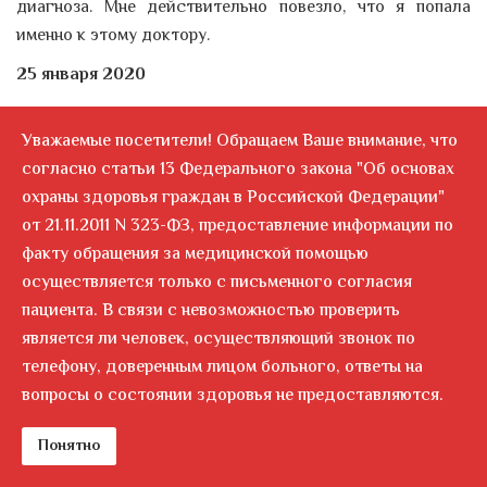
диагноза. Мне действительно повезло, что я попала
именно к этому доктору.
25 января 2020
Я обратилась к Александру Анатольевичу Пахомову за
Уважаемые посетители! Обращаем Ваше внимание, что
помощью, отталкиваясь от совета своей сестры (он ее
согласно статьи 13 Федерального закона "Об основах
лечил ранее) и тех отзывов, которые нашла в интернете!
охраны здоровья граждан в Российской Федерации"
Была поражена теми словами, которые прочитала в его
от 21.11.2011 N 323-ФЗ, предоставление информации по
адрес! После таких похвал не оставалось сомнений, что
факту обращения за медицинской помощью
именно ему я готова доверить свое женское здоровье!
осуществляется только с письменного согласия
Не буду вдаваться в подробности, лишь самое важное
пациента. В связи с невозможностью проверить
это великолепный доктор и человек. Его отношение к
является ли человек, осуществляющий звонок по
пациентам влюбляет в себя: профессионализм в
телефону, доверенным лицом больного, ответы на
проведении операции, максимальная забота в
вопросы о состоянии здоровья не предоставляются.
послеоперационное время! Александр Анатольевич
доступно отвечал на все мои вопросы по состоянию и у
Понятно
меня не оставалось никаких волнений. Я знала, что со
мной, я понимала, как это лечить и как избежать