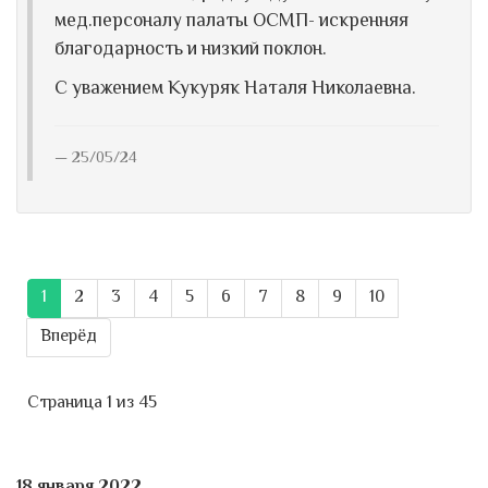
мед.персоналу палаты ОСМП- искренняя
благодарность и низкий поклон.
С уважением Кукуряк Наталя Николаевна.
25/05/24
1
2
3
4
5
6
7
8
9
10
Вперёд
Страница 1 из 45
18 января 2022